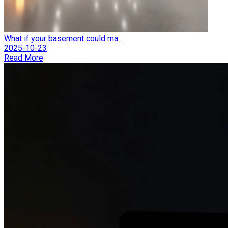
What if your basement could ma...
2025-10-23
Read More