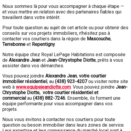
Nous sommes là pour vous accompagner à chaque étape —
et vous mettre en relation avec des partenaires fiables qui
travaillent dans votre intérêt.
Pour toute question au sujet de cet article ou pour obtenir des
conseils sur vos projets immobiliers, n'hésitez pas à
contacter vos courtiers dans la région de
Mascouche
,
Terrebonne
et
Repentigny
.
Notre équipe chez Royal LePage Habitations est composée
de
Alexandre Jean
et
Jean-Chrystophe Diotte
, prêts à vous
assister dans vos démarches.
Vous pouvez joindre
Alexandre Jean
,
votre courtier
immobilier résidentiel
, au
(438) 923-4207
ou visiter notre site
web à
www.equipejeandiotte.com
. Vous pouvez joindre
Jean-
Chrystophe Diotte, votre courtier résidentiel et
commercial
au
(438) 882-7246
. Ensemble, ils forment une
équipe performante pour vous accompagner dans vos
projets.
Nous vous invitons à contacter nos courtiers pour toute
question ou besoin immobilier dans leurs zones de service.
Leur expertise et leur connaissance du marché local sont à