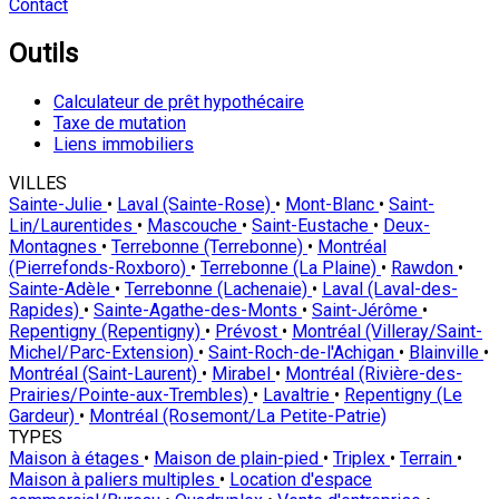
Contact
Outils
Calculateur de prêt hypothécaire
Taxe de mutation
Liens immobiliers
VILLES
Sainte-Julie
•
Laval (Sainte-Rose)
•
Mont-Blanc
•
Saint-
Lin/Laurentides
•
Mascouche
•
Saint-Eustache
•
Deux-
Montagnes
•
Terrebonne (Terrebonne)
•
Montréal
(Pierrefonds-Roxboro)
•
Terrebonne (La Plaine)
•
Rawdon
•
Sainte-Adèle
•
Terrebonne (Lachenaie)
•
Laval (Laval-des-
Rapides)
•
Sainte-Agathe-des-Monts
•
Saint-Jérôme
•
Repentigny (Repentigny)
•
Prévost
•
Montréal (Villeray/Saint-
Michel/Parc-Extension)
•
Saint-Roch-de-l'Achigan
•
Blainville
•
Montréal (Saint-Laurent)
•
Mirabel
•
Montréal (Rivière-des-
Prairies/Pointe-aux-Trembles)
•
Lavaltrie
•
Repentigny (Le
Gardeur)
•
Montréal (Rosemont/La Petite-Patrie)
TYPES
Maison à étages
•
Maison de plain-pied
•
Triplex
•
Terrain
•
Maison à paliers multiples
•
Location d'espace